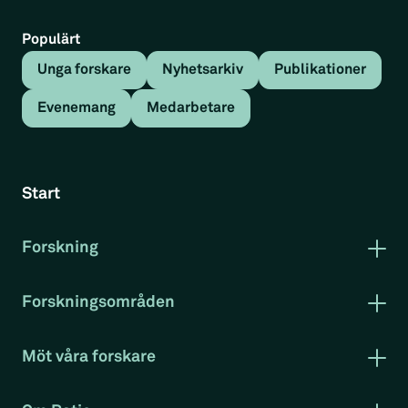
Populärt
Unga forskare
Nyhetsarkiv
Publikationer
Evenemang
Medarbetare
Start
Forskning
Publikationer
Forskning i korthet
Forskningsområden
Rapportserie arbetsmarknad
Arbetsmarknad
Klimat och miljö
Möt våra forskare
Konkurrenskraft
Evenemang
Projekt
RatioTV