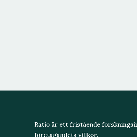
Ratio är ett fristående forsknings
företagandets villkor.