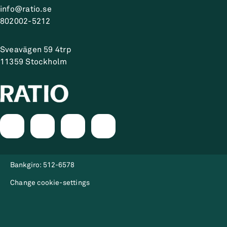
entreprenör och entreprenörskapets
framtiden för svensk arbetsmarknad.
info@ratio.se
betydelse för såväl företagsstruktur som
802002-5212
innovationskraft och ekonomisk tillväxt.
Sveavägen 59 4trp
11359
Stockholm
Bankgiro:
512-6578
Change cookie-settings