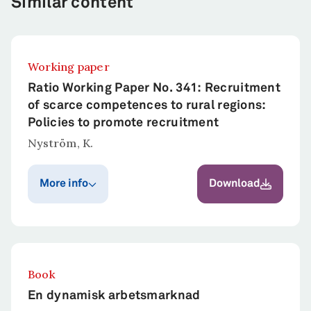
Similar content
Working paper
Ratio Working Paper No. 341: Recruitment
of scarce competences to rural regions:
Policies to promote recruitment
Nyström, K.
More info
Download
Publication year
Published in
Ratio Working
2020
Paper
Book
Abstract
En dynamisk arbetsmarknad
This paper studies the perceived difficulty of