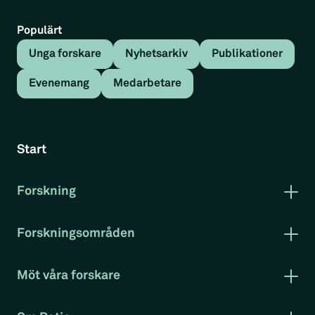
Populärt
Unga forskare
Nyhetsarkiv
Publikationer
Evenemang
Medarbetare
Näringslivets
forskningsinstitut
Start
Ratio är ett tvärvetenskapligt
Forskning
forskningsinstitut som forskar om
Publikationer
företagandets villkor.
Forskning i korthet
Forskningsområden
Rapportserie arbetsmarknad
Arbetsmarknad
Klimat och miljö
Publikationer i urval
Möt våra forskare
Konkurrenskraft
Evenemang
Projekt
RatioTV