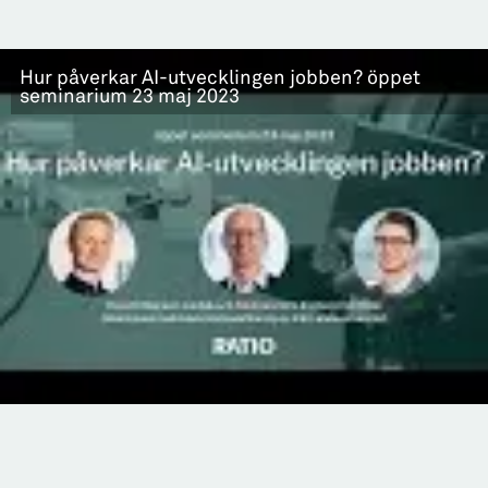
Hur påverkar AI-utvecklingen jobben? öppet
seminarium 23 maj 2023
1
/
8
Du behöver acceptera tredjepartskakor för att se
detta