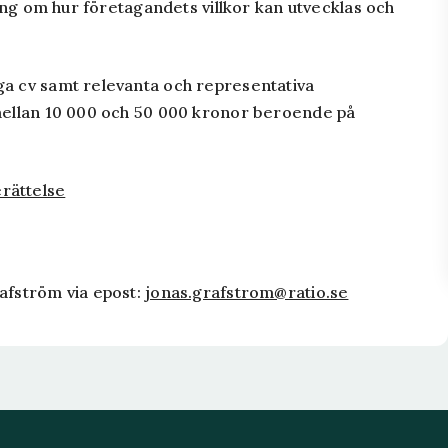
kning om hur företagandets villkor kan utvecklas och
ga cv samt relevanta och representativa
å mellan 10 000 och 50 000 kronor beroende på
rättelse
rafström via epost:
jonas.grafstrom@ratio.se