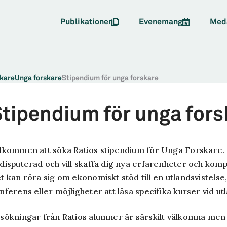
Publikationer
Evenemang
Med
kare
Unga forskare
Stipendium för unga forskare
tipendium för unga fors
lkommen att söka Ratios stipendium för Unga Forskare. St
disputerad och vill skaffa dig nya erfarenheter och kom
t kan röra sig om ekonomiskt stöd till en utlandsvistelse,
nferens eller möjligheter att läsa specifika kurser vid ut
sökningar från Ratios alumner är särskilt välkomna men vi