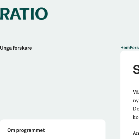
Hem
Fors
Unga forskare
S
Vä
ny
De
ko
Om programmet
An