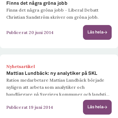
Finns det några gröna jobb
Finns det några gröna jobb – Liberal Debatt
Christian Sandström skriver om gröna jobb.
Publicerat 20 juni 2014
Läs hela
Nyhetsartikel
Mattias Lundbäck: ny analytiker på SKL
Ratios medarbetare Mattias Lundbäck började
nyligen att arbeta som analytiker och
handläggare på Sveriges kommuner och landsting
(SKL). Mattias kommer där att ha ett särskilt
Publicerat 19 juni 2014
Läs hela
ansvar för ersättningssystem Inriktningen mot
sjukvårdens styrsystem ligger nära Mattias...