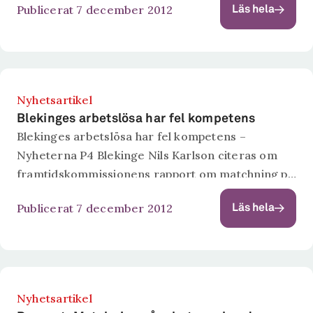
Publicerat 7 december 2012
Läs hela
Nyhetsartikel
Blekinges arbetslösa har fel kompetens
Blekinges arbetslösa har fel kompetens –
Nyheterna P4 Blekinge Nils Karlson citeras om
framtidskommissionens rapport om matchning på
arbetsmarknaden skriven av honom och Ola
Publicerat 7 december 2012
Läs hela
Skånberg.
Nyhetsartikel