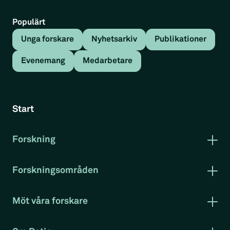
Populärt
Unga forskare
Nyhetsarkiv
Publikationer
Evenemang
Medarbetare
Tillbaka
Nyhetsartikel
Start
Hållbar tillväxt visst möjlig
Forskning
Nyhetsartikel
Publikationer
Forskning i korthet
Forskningsområden
Rapportserie arbetsmarknad
Arbetsmarknad
Hållbar tillväxt visst möjlig
– Curie
Klimat och miljö
Möt våra forskare
Konkurrenskraft
Christian Sandström skriver replik om tillväxt
Evenemang
Projekt
RatioTV
av gröna jobb i Vetenskapsrådets tidning.