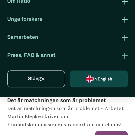
Om Ratio
Ratio dialogue
Detta är Ratio
VD berättar
Unga forskare
Styrelse
Om programmet
Ledning
Stipendium för unga forskare
Verksamhetsberättelse
Samarbeten
Praktik
Medarbetare
Eli F. Heckscher-föreläsning
Sommarassistent på Ratio
Forska hos oss
AI-Econ Lab
Press, FAQ & annat
Kontakta oss
Bli medlem
Press & media
Tidigare nyheter
Nyhetsbrev
Nyhetsarkiv
Stäng
In English
Vanliga frågor
Integritetspolicy
Nyhetsartikel
Det är matchningen som är problemet
Det är matchningen som är problemet – Arbetet
Martin Klepke skriver om
Framtidskommissionens rapport om matchning
på arbetsmarknaden.