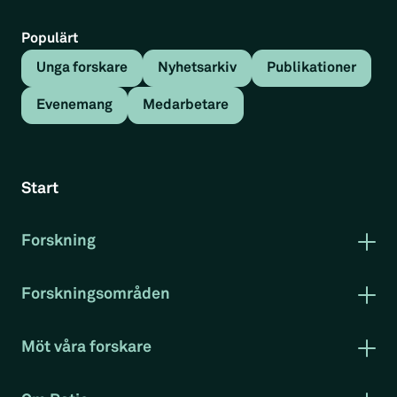
Populärt
Unga forskare
Nyhetsarkiv
Publikationer
Evenemang
Medarbetare
Tillbaka
Nyhetsartikel
Start
Jobb bättre än utbildning
Forskning
Nyhetsartikel
Publikationer
Forskning i korthet
Forskningsområden
Rapportserie arbetsmarknad
Arbetsmarknad
Jobb bättre än utbildning
– Falu-kuriren
Klimat och miljö
Möt våra forskare
Konkurrenskraft
Krönika av Andreas Bergh.
Evenemang
Projekt
RatioTV