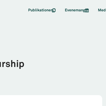
Publikationer
Evenemang
Med
urship