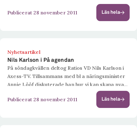
Publicerat 28 november 2011
Läs hela
Nyhetsartikel
Nils Karlson i På agendan
På söndagkvällen deltog Ratios VD Nils Karlson i
Axess-TV. Tillsammans med bl a näringsminister
Annie Lööf diskuterade han hur vi kan skapa nya
jobb i växande företag. Politiken mötte
Publicerat 28 november 2011
Läs hela
vetenskapen i ett program om näringspolitiken....