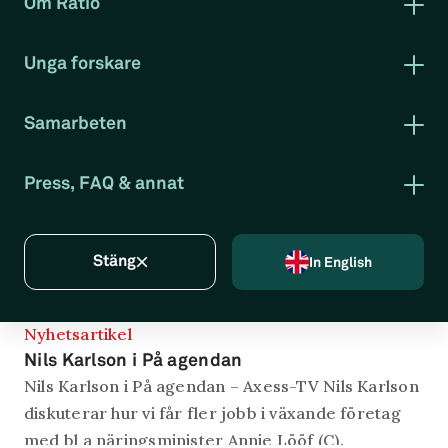
Om Ratio
Ratio dialogue
glesbygdsfrågor.
Detta är Ratio
VD berättar
Unga forskare
Styrelse
Om programmet
Ledning
Stipendium för unga forskare
Verksamhetsberättelse
Samarbeten
Praktik
Medarbetare
Eli F. Heckscher-föreläsning
Sommarassistent på Ratio
Forska hos oss
AI-Econ Lab
Press, FAQ & annat
Kontakta oss
Bli medlem
Press & media
Nyhetsbrev
Tidigare nyheter
Nyhetsarkiv
Stäng
In English
Vanliga frågor
Integritetspolicy
Nyhetsartikel
Nils Karlson i På agendan
Nils Karlson i På agendan – Axess-TV Nils Karlson
diskuterar hur vi får fler jobb i växande företag
med bl a näringsminister Annie Lööf (C).