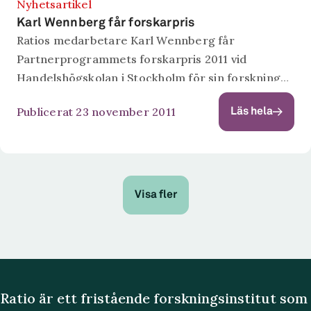
Nyhetsartikel
Karl Wennberg får forskarpris
Ratios medarbetare Karl Wennberg får
Partnerprogrammets forskarpris 2011 vid
Handelshögskolan i Stockholm för sin forskning
inom entreprenörskap. Priset omfattar 100 000
Publicerat 23 november 2011
Läs hela
kr. Motiveringen lyder: ”Karl Wennberg har under
de senaste åren trätt fram som en...
Visa fler
Ratio är ett fristående forskningsinstitut som