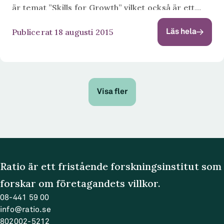
är temat ”Skills for Growth” vilket också är ett
huvudtema för Ratio, inte minst inom
Publicerat 18 augusti 2015
Läs hela
forskningsprogrammet Kompetens för Tillväxt....
Visa fler
Ratio är ett fristående forskningsinstitut som
forskar om företagandets villkor.
08-441 59 00
info@ratio.se
802002-5212