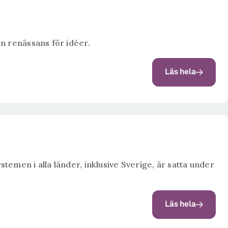
en renässans för idéer.
Läs hela
temen i alla länder, inklusive Sverige, är satta under
Läs hela