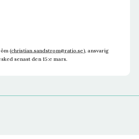
röm (
christian.sandstrom@ratio.se
), ansvarig
sked senast den 15:e mars.