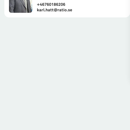
+46760186206
karl.hatt@ratio.se