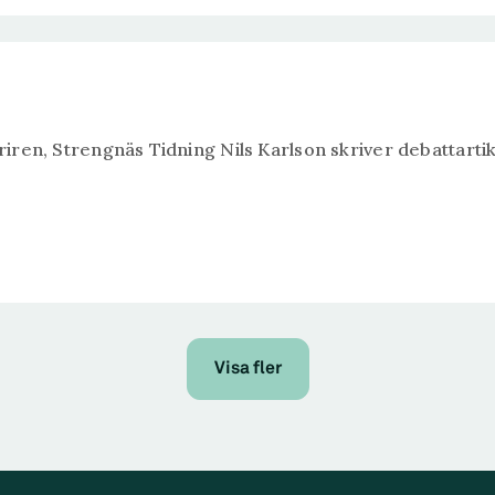
uriren, Strengnäs Tidning Nils Karlson skriver debattarti
Visa fler