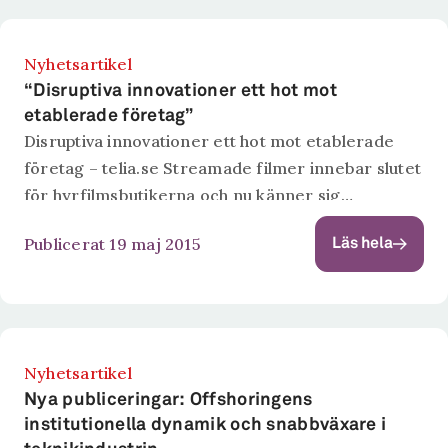
Nyhetsartikel
“Disruptiva innovationer ett hot mot
etablerade företag”
Disruptiva innovationer ett hot mot etablerade
företag – telia.se Streamade filmer innebar slutet
för hyrfilmsbutikerna och nu känner sig
urmakarna i Schweiz hotade av Apple watch. De
Publicerat 19 maj 2015
Läs hela
nya tekniska möjligheterna som den digitala
transformationen för...
Nyhetsartikel
Nya publiceringar: Offshoringens
institutionella dynamik och snabbväxare i