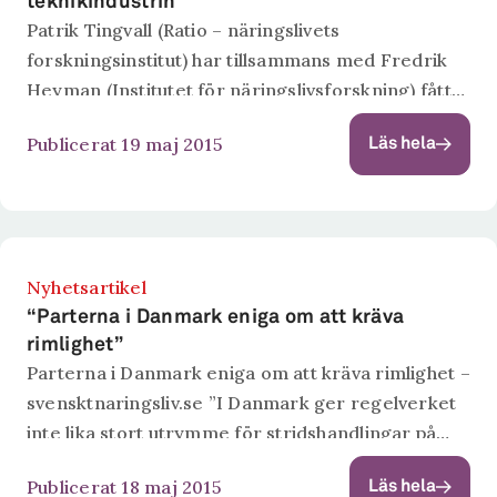
teknikindustrin
Patrik Tingvall (Ratio – näringslivets
forskningsinstitut) har tillsammans med Fredrik
Heyman (Institutet för näringslivsforskning) fått
artikeln The Dynamics of Offshoring and
Publicerat 19 maj 2015
Läs hela
Institutions publicerad i The B.E. Journal of
Economic Analysis and Policy. Resultaten från
studien...
Nyhetsartikel
“Parterna i Danmark eniga om att kräva
rimlighet”
Parterna i Danmark eniga om att kräva rimlighet –
svensktnaringsliv.se ”I Danmark ger regelverket
inte lika stort utrymme för stridshandlingar på
arbetsmarknaden som i Sverige. I vårt södra
Publicerat 18 maj 2015
Läs hela
grannland har parterna enats om vad som...