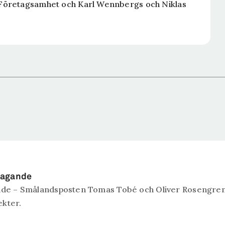
Företagsamhet och Karl Wennbergs och Niklas
etagande
agande – Smålandsposten Tomas Tobé och Oliver Rosengr
ekter.