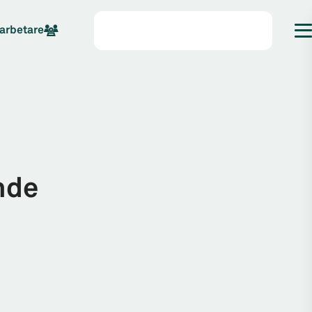
arbetare
nde