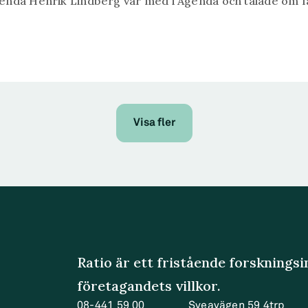
genda Henrik Lindberg var med i Agenda och talade om f
Visa fler
Ratio är ett fristående forsknings
företagandets villkor.
08-441 59 00
Sveavägen 59 4trp