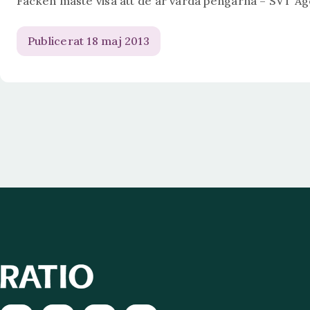
Facken måste visa att de är värda pengarna – SVT A
Publicerat 18 maj 2013