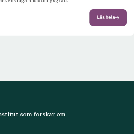
ackens låga anslutningsgrad.
Läs hela
institut som forskar om