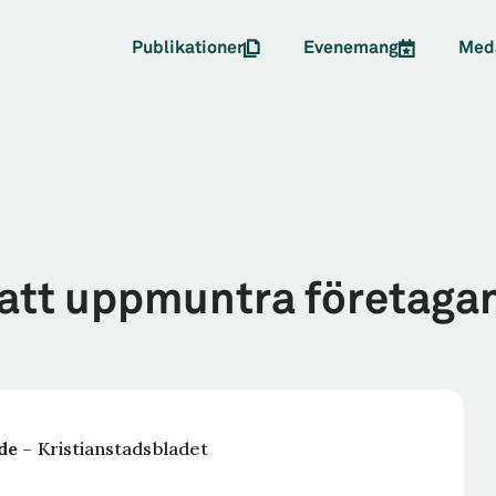
Publikationer
Evenemang
Med
å att uppmuntra företaga
de
– Kristianstadsbladet