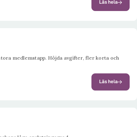
Läs hela
ora medlemstapp. Höjda avgifter, fler korta och
Läs hela