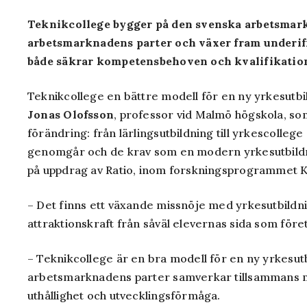
Teknikcollege bygger på den svenska arbetsma
arbetsmarknadens parter och växer fram underifr
både säkrar kompetensbehoven och kvalifikatio
Teknikcollege en bättre modell för en ny yrkesutbil
Jonas Olofsson
, professor vid Malmö högskola, so
förändring: från lärlingsutbildning till yrkescollege
genomgår och de krav som en modern yrkesutbildni
på uppdrag av Ratio, inom forskningsprogrammet
K
– Det finns ett växande missnöje med yrkesutbildni
attraktionskraft från såväl elevernas sida som för
– Teknikcollege är en bra modell för en ny yrkesu
arbetsmarknadens parter samverkar tillsammans me
uthållighet och utvecklingsförmåga.