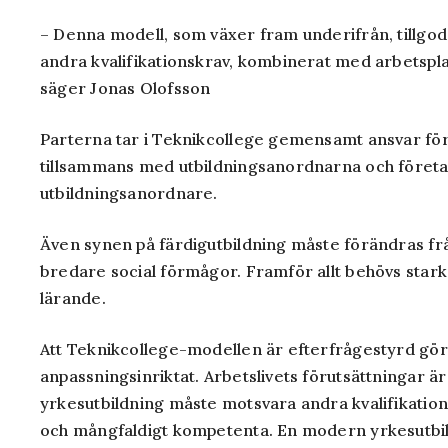
– Denna modell, som växer fram underifrån, tillg
andra kvalifikationskrav, kombinerat med arbetsplat
säger Jonas Olofsson
Parterna tar i Teknikcollege gemensamt ansvar för 
tillsammans med utbildningsanordnarna och företage
utbildningsanordnare.
Även synen på färdigutbildning måste förändras från
bredare social förmågor. Framför allt behövs starka
lärande.
Att Teknikcollege-modellen är efterfrågestyrd gör 
anpassningsinriktat. Arbetslivets förutsättningar ä
yrkesutbildning måste motsvara andra kvalifikatio
och mångfaldigt kompetenta. En modern yrkesutbi