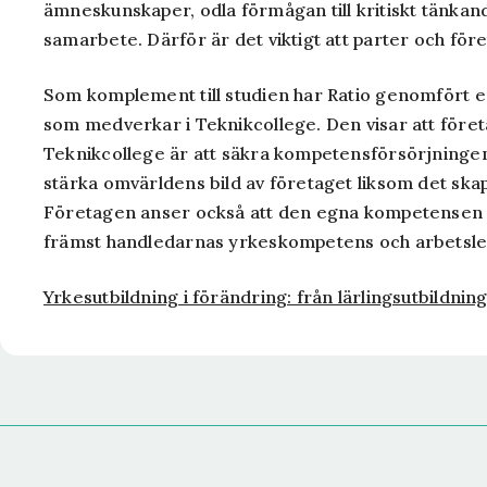
ämneskunskaper, odla förmågan till kritiskt tänka
samarbete. Därför är det viktigt att parter och f
Som komplement till studien har Ratio genomfört en
som medverkar i Teknikcollege. Den visar att föret
Teknikcollege är att säkra kompetensförsörjningen.
stärka omvärldens bild av företaget liksom det sk
Företagen anser också att den egna kompetensen st
främst handledarnas yrkeskompetens och arbetsl
Yrkesutbildning i förändring: från lärlingsutbildning