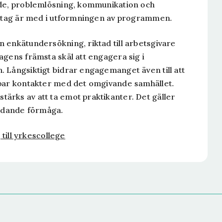
nde, problemlösning, kommunikation och
öretag är med i utformningen av programmen.
 enkätundersökning, riktad till arbetsgivare
agens främsta skäl att engagera sig i
 Långsiktigt bidrar engagemanget även till att
apar kontakter med det omgivande samhället.
ärks av att ta emot praktikanter. Det gäller
edande förmåga.
 till yrkescollege