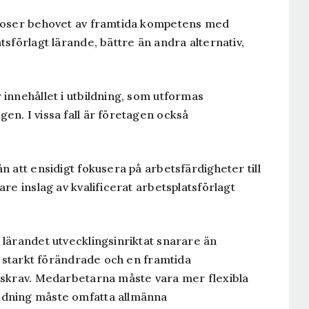
odoser behovet av framtida kompetens med
sförlagt lärande, bättre än andra alternativ,
innehållet i utbildning, som utformas
n. I vissa fall är företagen också
 att ensidigt fokusera på arbetsfärdigheter till
re inslag av kvalificerat arbetsplatsförlagt
lärandet utvecklingsinriktat snarare än
r starkt förändrade och en framtida
nskrav. Medarbetarna måste vara mer flexibla
ldning måste omfatta allmänna