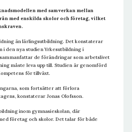
rknadsmodellen med samverkan mellan
ån med enskilda skolor och företag, vilket
nskraven.
dning än lärlingsutbildning. Det konstaterar
m i den nya studien
Yrkesutbildning i
sammanfattar de förändringar som arbetslivet
ng måste leva upp till. Studien är genomförd
ompetens för tillväxt
.
ngarna, som fortsätter att förlora
etagens, konstaterar Jonas Olofsson.
tbildning inom gymnasieskolan, där
d företag och skolor. Det talar för både