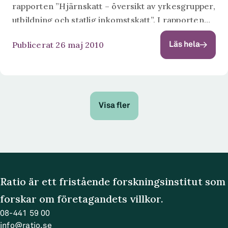
rapporten ”Hjärnskatt – översikt av yrkesgrupper,
utbildning och statlig inkomstskatt”. I rapporten
har undersökts vilka yrkesgrupper som ligger
Publicerat 26 maj 2010
Läs hela
över brytpunkten för den statliga inkomstskatten.
Något överraskande framkommer...
Visa fler
Ratio är ett fristående forskningsinstitut som
forskar om företagandets villkor.
08-441 59 00
info@ratio.se