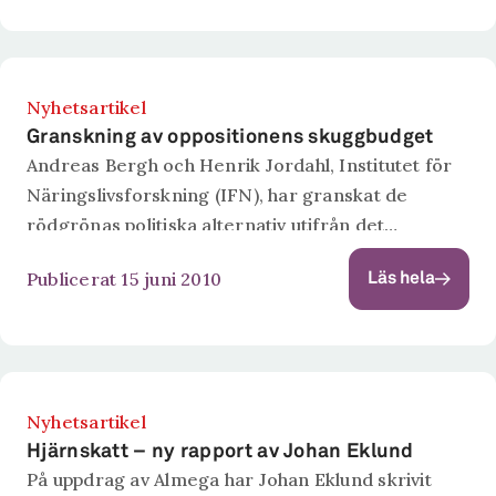
accepterad för publicering i den internationella
vetenskapliga...
Nyhetsartikel
Granskning av oppositionens skuggbudget
Andreas Bergh och Henrik Jordahl, Institutet för
Näringslivsforskning (IFN), har granskat de
rödgrönas politiska alternativ utifrån det
gemensamma budgetförslag de lade fram den 3
Publicerat 15 juni 2010
Läs hela
maj. Denna granskning var utgångspunkten vid
ett seminarium på FORES tisdagen...
Nyhetsartikel
Hjärnskatt – ny rapport av Johan Eklund
På uppdrag av Almega har Johan Eklund skrivit