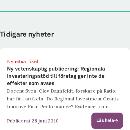
Tidigare nyheter
Nyhetsartikel
Ny vetenskaplig publicering: Regionala
investeringsstöd till företag ger inte de
effekter som avses
Docent Sven-Olov Daunfeldt, forskare på Ratio,
har fått artikeln ”Do Regional Investment Grants
Improve Firm Performance? Evidence from
Sweden” (samförfattad med Mattias Ankarhem,
Publicerat 28 juni 2010
Läs hela
Niklas Rudholm och Shahiduzzaman Quoreshi)