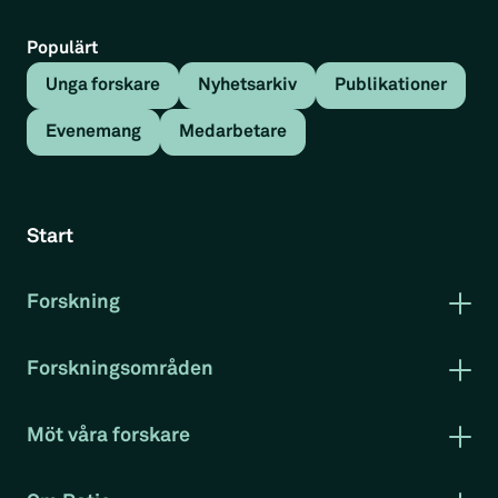
Populärt
Unga forskare
Nyhetsarkiv
Publikationer
Evenemang
Medarbetare
Tillbaka
Nyhetsartikel
Start
Två nya vetenskapliga
publiceringar av Dan
Forskning
Publikationer
Johansson
Forskning i korthet
Forskningsområden
Rapportserie arbetsmarknad
Arbetsmarknad
Nyhetsartikel
Klimat och miljö
Möt våra forskare
Konkurrenskraft
Evenemang
Projekt
RatioTV
Docent Dan Johansson, forskare och vice