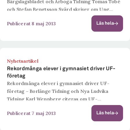
Bärgslagsbladet och Arboga Tidning Tomas Tobé
och Stefan Bengtsson Svärd skriver om Ung
Företagsamhet och Karl Wennbergs och Niklas
Publicerat 8 maj 2013
Läs hela
Elerts rapport dess effekter.
Nyhetsartikel
Rekordmånga elever i gymnasiet driver UF-
företag
Rekordmånga elever i gymnasiet driver UF-
företag – Borlänge Tidning och Nya Ludvika
Tidning Karl Wennberg citeras om UF-
företagande.
Publicerat 7 maj 2013
Läs hela