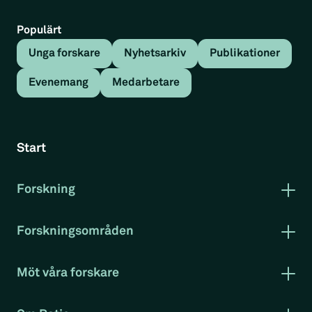
Populärt
Unga forskare
Nyhetsarkiv
Publikationer
Evenemang
Medarbetare
Tillbaka
Nyhetsartikel
Start
Unga Företagare når längre i
arbetslivet
Forskning
Publikationer
Forskning i korthet
Nyhetsartikel
Forskningsområden
Rapportserie arbetsmarknad
Arbetsmarknad
Klimat och miljö
Möt våra forskare
Unga Företagare når längre i arbetslivet
–
Konkurrenskraft
Evenemang
Projekt
Entreprenör
RatioTV