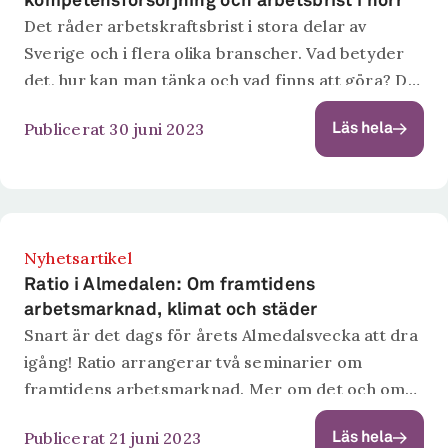
kompetensförsörjning och arbetsbrist i norr
Det råder arbetskraftsbrist i stora delar av
Sverige och i flera olika branscher. Vad betyder
det, hur kan man tänka och vad finns att göra? Det
studerar professor Kristina Nyström i flera olika
Publicerat 30 juni 2023
Läs hela
studier. I...
Nyhetsartikel
Ratio i Almedalen: Om framtidens
arbetsmarknad, klimat och städer
Snart är det dags för årets Almedalsvecka att dra
igång! Ratio arrangerar två seminarier om
framtidens arbetsmarknad. Mer om det och om
andra seminarier där Ratios forskare medverkar
Publicerat 21 juni 2023
Läs hela
nedan. Vi ses där! Kompetens och matchning...