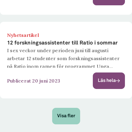
Nyhetsartikel
12 forskningsassistenter till Ratio i sommar
I sex veckor under perioden juni till augusti
arbetar 12 studenter som forskningsassistenter
på Ratio inom ramen för programmet Unga
Forskare. De jobbar tillsammans med seniora
Publicerat 20 juni 2023
Läs hela
forskare i något av Ratios forskningsprojekt. Det
är en...
Visa fler