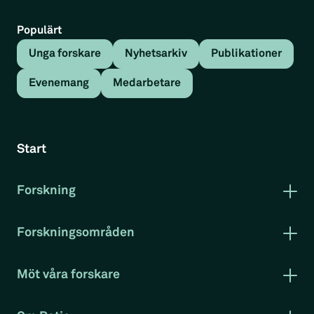
Populärt
Unga forskare
Nyhetsarkiv
Publikationer
Evenemang
Medarbetare
Tillbaka
Nyhetsartikel
Start
Christian Sandström och
Christofer Laurell publiceras i
Forskning
Publikationer
topptidskrift
Forskning i korthet
Forskningsområden
Rapportserie arbetsmarknad
Arbetsmarknad
Nyhetsartikel
Klimat och miljö
Möt våra forskare
Konkurrenskraft
Evenemang
Projekt
RatioTV
Christian Sandströms och Christofer Laurells