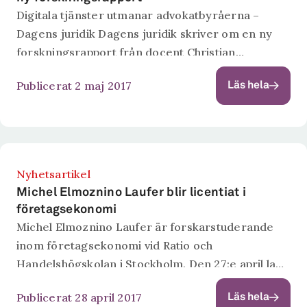
Digitala tjänster utmanar advokatbyråerna –
Dagens juridik Dagens juridik skriver om en ny
forskningsrapport från docent Christian
Sandström vid Chalmers Tekniska Högskola och
Publicerat 2 maj 2017
Läs hela
forskningsinstitutet Ratio. Sandström har
undersökt i vilken utsträckning digitala lösningar
används för...
Nyhetsartikel
Michel Elmoznino Laufer blir licentiat i
företagsekonomi
Michel Elmoznino Laufer är forskarstuderande
inom företagsekonomi vid Ratio och
Handelshögskolan i Stockholm. Den 27:e april lade
han fram sin licentiatavhandling om
Publicerat 28 april 2017
Läs hela
tillitsbyggande inom crowd-funding. Opponerade