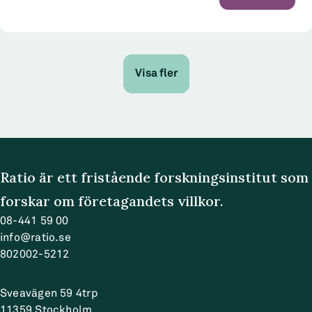
gjorde Anders Isaksson från Chalmers tekniska
högskola. Seminariet var...
Visa fler
Ratio är ett fristående forskningsinstitut som
forskar om företagandets villkor.
08-441 59 00
info@ratio.se
802002-5212
Sveavägen 59 4trp
11359
Stockholm