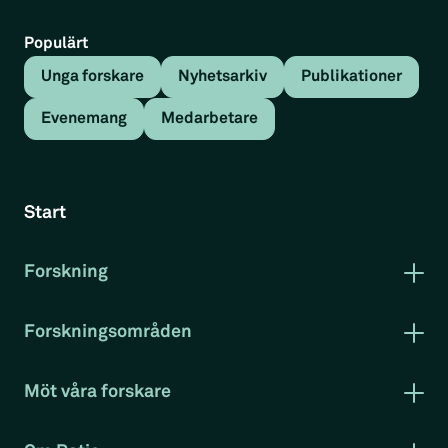
Populärt
Unga forskare
Nyhetsarkiv
Publikationer
Evenemang
Medarbetare
Tillbaka
Nyhetsartikel
Start
Fyra röster om företagsstöd
Forskning
Nyhetsartikel
Publikationer
Forskning i korthet
Forskningsområden
Rapportserie arbetsmarknad
Arbetsmarknad
Den 28:e april arrangerade Ratio och
Klimat och miljö
Myndigheten för tillväxtanalys konferensen
Möt våra forskare
Konkurrenskraft
Evenemang
Företagsstöd: fungerar det?
Projekt
RatioTV