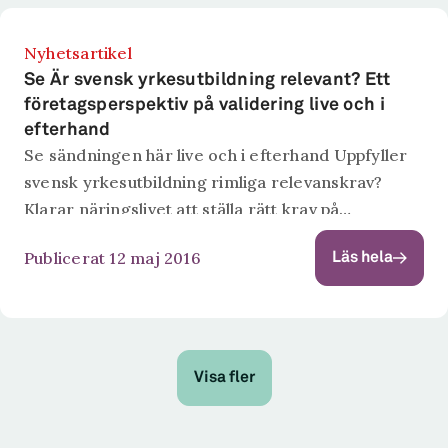
Nyhetsartikel
Se Är svensk yrkesutbildning relevant? Ett
företagsperspektiv på validering live och i
efterhand
Se sändningen här live och i efterhand Uppfyller
svensk yrkesutbildning rimliga relevanskrav?
Klarar näringslivet att ställa rätt krav på
utbildningarna? Hur kan man validera generiska
Publicerat 12 maj 2016
Läs hela
kompetenser? Är SeQF:en en möjlig
utgångspunkt för ett gemensamt system?...
Visa fler