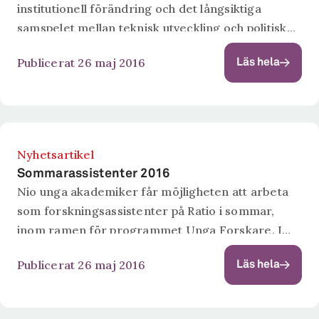
institutionell förändring och det långsiktiga
samspelet mellan teknisk utveckling och politisk
förändring. Sedan april är han doktorand inom
Publicerat 26 maj 2016
Läs hela
företagsekonomi med inriktning på strategi och
marknadsföring på Örebro universitet och Ratio....
Nyhetsartikel
Sommarassistenter 2016
Nio unga akademiker får möjligheten att arbeta
som forskningsassistenter på Ratio i sommar,
inom ramen för programmet Unga Forskare. I
sex veckor under perioden juni till augusti arbetar
Publicerat 26 maj 2016
Läs hela
de tillsammans med seniora forskare i något...