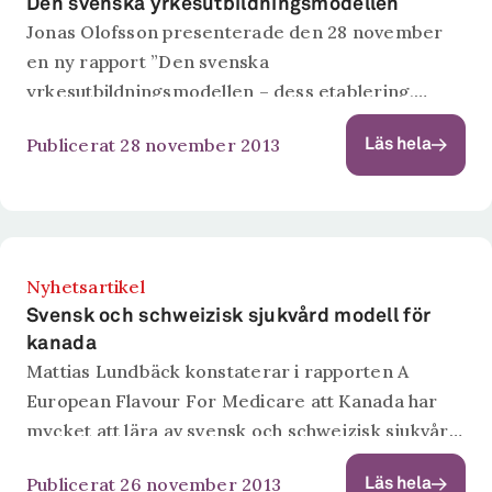
Den svenska yrkesutbildningsmodellen
Jonas Olofsson presenterade den 28 november
en ny rapport ”Den svenska
yrkesutbildningsmodellen – dess etablering,
sentida förändring och framtida utmaningar”,
Publicerat 28 november 2013
Läs hela
inom projektet Kompetens för tillväxt. Kan man
tala om en svensk yrkesutbildningsmodell? Ja,
förmodligen kan...
Nyhetsartikel
Svensk och schweizisk sjukvård modell för
kanada
Mattias Lundbäck konstaterar i rapporten A
European Flavour For Medicare att Kanada har
mycket att lära av svensk och schweizisk sjukvård.
Mattias Lundbäck har, på uppdrag av Macdonald-
Publicerat 26 november 2013
Läs hela
Laurier Institute i Kanada, gjort en stor