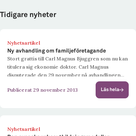
Tidigare nyheter
Nyhetsartikel
Ny avhandling om familjeföretagande
Stort grattis till Carl Magnus Bjuggren som nu kan
titulera sig ekonomie doktor. Carl Magnus
disputerade den 29 november på avhandlingen
Family Matter – Essays on Family Firms and
Publicerat 29 november 2013
Läs hela
Employment Protection vid Linköpings
universitet. I...
Nyhetsartikel