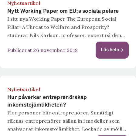
Nyhetsartikel
Nytt Working Paper om EU:s sociala pelare
I sitt nya Working Paper The European Social
Pillar: A Threat to Welfare and Prosperity?
studerar Nils Karlson, professor, expert på den
svenska arbetsmarknadsmodellen och vd för
Publicerat 26 november 2018
Läs hela
forskningsinstitutet Ratio, och
forskningsassistenten Felinda Wennerberg, den
sociala...
Nyhetsartikel
Hur påverkar entreprenörskap
inkomstojämlikheten?
Fler personer blir entreprenörer. Samtidigt
räknas entreprenörer sällan in i modeller som
analyserar inkomstojämlikhet. Lockade av möjliga