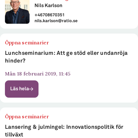
Nils Karlson
+46708670351
nils.karlson@ratio.se
Öppna seminarier
Lunchseminarium: Att ge stöd eller undanröja
hinder?
mån 18 februari 2019, 11:45
Läs hela
Öppna seminarier
Lansering & julmingel: Innovationspolitik för
tillväxt