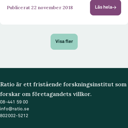
tillväxteffekter och jobbskapande har politiker
Publicerat 22 november 2018
Läs hela
försökt öka andelen egenföretagare och antalet
småföretag. Hur påverkar detta entreprenörskap
inkomstojämlikheten? Den...
Visa fler
Ratio är ett fristående forskningsinstitut som
forskar om företagandets villkor.
08-441 59 00
info@ratio.se
802002-5212