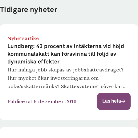
Tidigare nyheter
Nyhetsartikel
Lundberg: 43 procent av intäkterna vid höjd
kommunalskatt kan försvinna till följd av
dynamiska effekter
Hur många jobb skapas av jobbskatteavdraget?
Hur mycket ökar investeringarna om
bolagsskatten sänks? Skattesystemet påverkar
individers ekonomiska beslut, vilket ger effekter
Publicerat 6 december 2018
Läs hela
på skatteintäkter och sysselsättning. Jacob
Lundberg, doktor i nationalekonomi, har
konstruerat simuleringsmodellen Swedish
Labour...