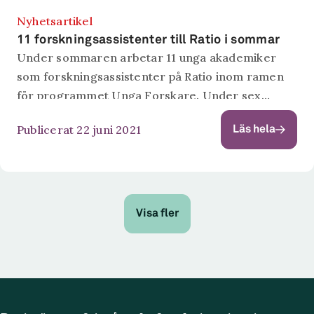
Nyhetsartikel
11 forskningsassistenter till Ratio i sommar
Under sommaren arbetar 11 unga akademiker
som forskningsassistenter på Ratio inom ramen
för programmet Unga Forskare. Under sex
veckor under perioden juni-augusti arbetar
Publicerat 22 juni 2021
Läs hela
sommarassistenterna tillsammans med
disputerade forskare i något av Ratios
forskningsprojekt. Det är...
Visa fler