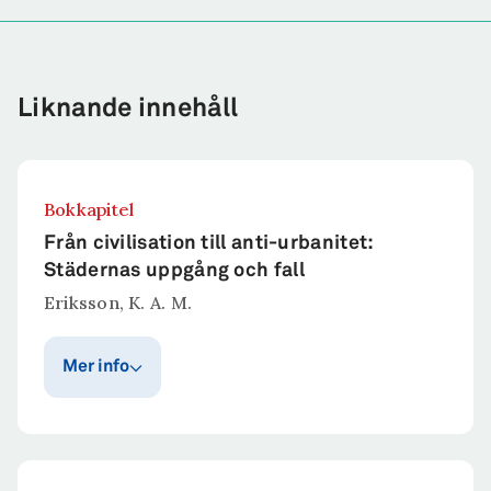
Liknande innehåll
Bokkapitel
Från civilisation till anti-urbanitet:
Städernas uppgång och fall
Eriksson, K. A. M.
Mer info
Publiceringsår
Publicerat i
I J. Grönbäck, A.
2025
Johansson Heinö, &