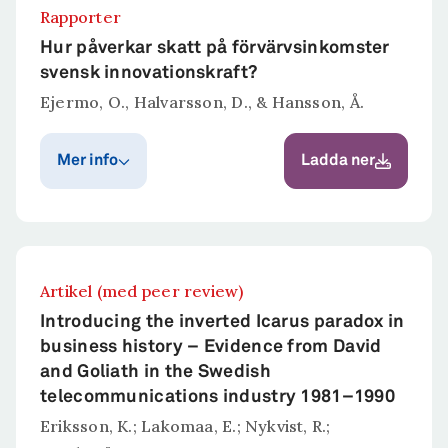
C. Starfelt (Red.),
Rapporter
Anarki, stad och
Hur påverkar skatt på förvärvs­inkomster
utopi. Timbro förlag.
svensk innovationskraft?
Sammanfattning
Ejermo, O., Halvarsson, D., & Hansson, Å.
Eriksson, K. A. M. (2025). Från civilisation till
anti-urbanitet: Städernas uppgång och fall. I J.
Mer info
Ladda ner
Grönbäck, A. Johansson Heinö, & C. Starfelt
(Red.), Anarki, stad och utopi. Timbro förlag.
Publiceringsår
Publicerat i
Tillväxtanalys.
2025
Sammanfattning
Artikel (med peer review)
Rapporten analyserar hur beskattningen av
Introducing the inverted Icarus paradox in
förvärvsinkomster påverkar Sveriges
business history – Evidence from David
innovationsförmåga. Fokus ligger på hur
and Goliath in the Swedish
marginalskatter och skattesystemets
telecommunications industry 1981–1990
utformning påverkar humankapital,
Eriksson, K.; Lakomaa, E.; Nykvist, R.;