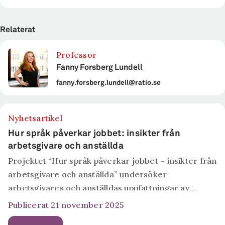
Relaterat
Professor
Fanny Forsberg Lundell
fanny.forsberg.lundell@ratio.se
Nyhetsartikel
Hur språk påverkar jobbet: insikter från
arbetsgivare och anställda
Projektet “Hur språk påverkar jobbet – insikter från
arbetsgivare och anställda” undersöker
arbetsgivares och anställdas uppfattningar av
språkkunskapers roll på arbetplatsen, särskilt när
Publicerat 21 november 2025
det kommer till utrikes födda. Svara på enkäten här