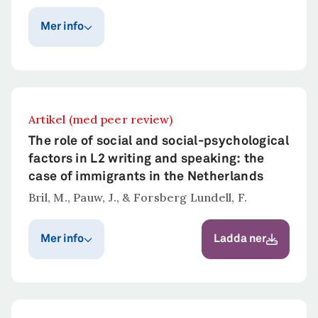
Mer info
Publiceringsår
Publicerat i
Intercultural
2026
Pragmatics
Artikel (med peer review)
Sammanfattning
The role of social and social-psychological
Recent conversation-analytic research on
factors in L2 writing and speaking: the
second language acquisition has begun to
case of immigrants in the Netherlands
explore the ways in which L2 speakers
Bril, M., Pauw, J., & Forsberg Lundell, F.
develop specific linguistic resources for
discourse-organizational purposes. A key
Mer info
Ladda ner
challenge in this area is to account for both
the developmental trajectory of such
resources through quantitative frequency
Publiceringsår
Publicerat i
International Journal
analyses and their interactional complexity
2025
of Applied Linguistics