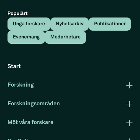
Populärt
Unga forskare
Nyhetsarkiv
Publikationer
Evenemang
Medarbetare
Tillbaka
Publikation
Rapporter
Start
Språk och arbetsmarknad i
Sverige– en svår ekvation?
Forskning
Publikationer
Forskning i korthet
Forskningsområden
Rapportserie arbetsmarknad
Ladda ner PDF
Citera
Arbetsmarknad
Klimat och miljö
Möt våra forskare
Konkurrenskraft
Evenemang
Sammanfattning
Projekt
RatioTV