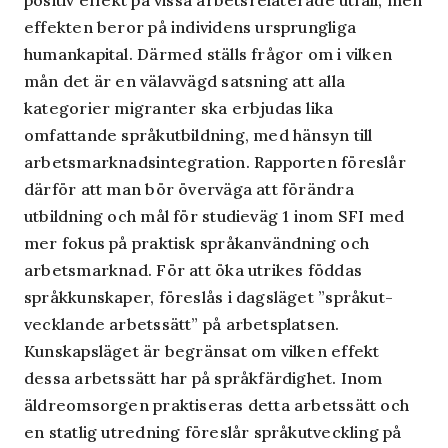
positiv effekt på vissa arbetsrelaterade utfall, men
effekten beror på individens ursprungliga
humankapital. Därmed ställs frågor om i vilken
mån det är en välavvägd satsning att alla
kategorier migranter ska erbjudas lika
omfattande språk­utbildning, med hänsyn till
arbetsmarknadsintegration. Rapporten föreslår
därför att man bör överväga att förändra
utbildning och mål för studieväg 1 inom SFI med
mer fokus på praktisk språkanvändning och
arbetsmarknad. För att öka utrikes föddas
språkkunskaper, föreslås i dagsläget ”språkut­
vecklande arbetssätt” på arbetsplatsen.
Kunskapsläget är begränsat om vilken effekt
dessa arbetssätt har på språkfärdighet. Inom
äldreomsorgen praktiseras detta arbetssätt och
en statlig utredning föreslår språkutveckling på