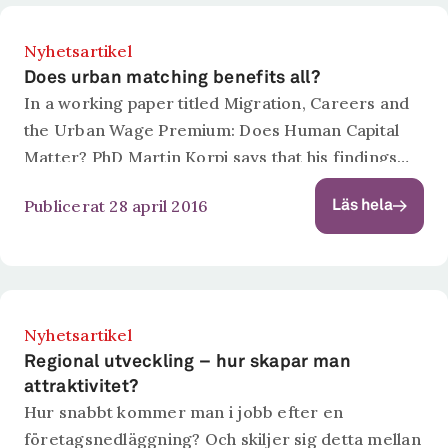
Nyhetsartikel
Does urban matching benefits all?
In a working paper titled Migration, Careers and
the Urban Wage Premium: Does Human Capital
Matter? PhD Martin Korpi says that his findings
suggest that positive urban matching effects are
Publicerat 28 april 2016
Läs hela
not limited to those with...
Nyhetsartikel
Regional utveckling – hur skapar man
attraktivitet?
Hur snabbt kommer man i jobb efter en
företagsnedläggning? Och skiljer sig detta mellan