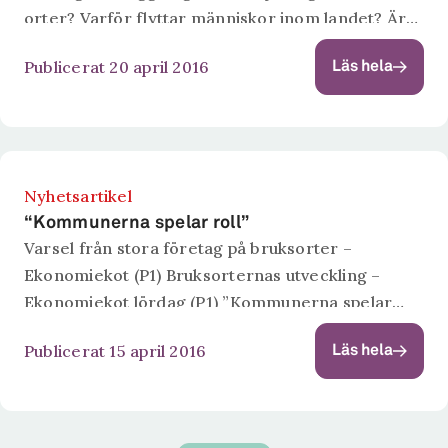
orter? Varför flyttar människor inom landet? Är
det långsiktiga karriärmöjligheter som avgör?
Publicerat 20 april 2016
Läs hela
Svaren ges på Ratio den 3:e maj. Då presenterar...
Nyhetsartikel
“Kommunerna spelar roll”
Varsel från stora företag på bruksorter –
Ekonomiekot (P1) Bruksorternas utveckling –
Ekonomiekot lördag (P1) ”Kommunerna spelar
roll, de kommunala förtroendevalda och
Publicerat 15 april 2016
Läs hela
tjänstemännen kan vända och vara väldigt aktiva i
att få kommuner på fötter.”...