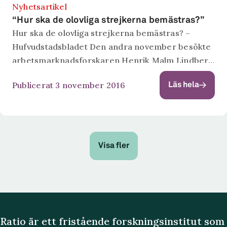
Nyhetsartikel
“Hur ska de olovliga strejkerna bemästras?”
Hur ska de olovliga strejkerna bemästras? –
Hufvudstadsbladet Den andra november besökte
arbetsmarknadsforskaren Henrik Malm Lindberg
den finska tankesmedjan Eva i Helsingfors. Där
Publicerat 3 november 2016
Läs hela
presenterade han en ny rapport om olovliga
strejker i Sverige och Finland....
Visa fler
Ratio är ett fristående forskningsinstitut som