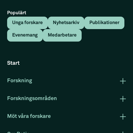
Populärt
Unga forskare
Nyhetsarkiv
Publikationer
Evenemang
Medarbetare
Tillbaka
Nyhetsartikel
Start
Varför kan teknik slå politik?
Forskning
Nyhetsartikel
Publikationer
Forskning i korthet
Forskningsområden
Rapportserie arbetsmarknad
Arbetsmarknad
I artikeln
Varför kan teknik slå politik?
utreder
Klimat och miljö
forskarna Christian Sandström, Mirko
Möt våra forskare
Konkurrenskraft
Evenemang
Ernkvist, Christofer Laurell och Jan Jörnmark
Projekt
RatioTV
hur och varför nya företag kan utmanövrera