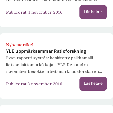
handelskammare och forskar på Ratio om
Publicerat 4 november 2016
Läs hela
globaliseringens drivkrafter. Här kommenterar
han de handelspolitiska effekterna av valet i USA.
Nyhetsartikel
YLE uppmärksammar Ratioforskning
Evan raportti syyttää: keskitetty palkkamalli
lietsoo laittomia lakkoja – YLE Den andra
november besökte arbetsmarknadsforskaren
Henrik Malm Lindberg den finska tankesmedjan
Publicerat 3 november 2016
Läs hela
Eva i Helsingfors. Där presenterade han en ny
rapport om olovliga strejker i Sverige...