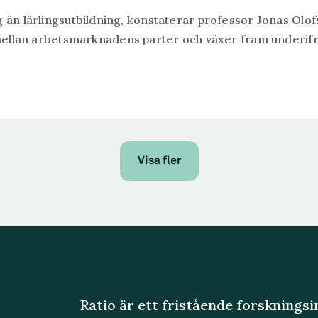
 än lärlingsutbildning, konstaterar professor Jonas Olof
an arbetsmarknadens parter och växer fram underifrån
Visa fler
Ratio är ett fristående forsknings