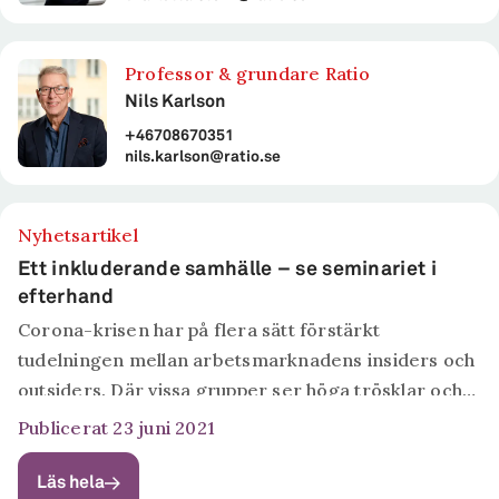
Professor & grundare Ratio
Nils Karlson
+46708670351
nils.karlson@ratio.se
Nyhetsartikel
Ett inkluderande samhälle – se seminariet i
efterhand
Corona-krisen har på flera sätt förstärkt
tudelningen mellan arbetsmarknadens insiders och
outsiders. Där vissa grupper ser höga trösklar och
arbetslöshet, ser andra trygghet och mer att göra
Publicerat 23 juni 2021
än någonsin. Vad behövs för att Sverige även...
Läs hela