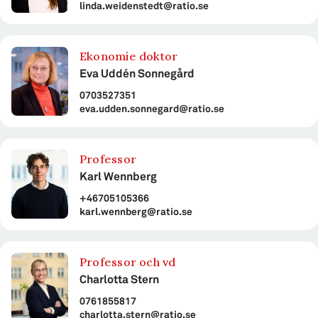
linda.weidenstedt@ratio.se
Ekonomie doktor
Eva Uddén Sonnegård
0703527351
eva.udden.sonnegard@ratio.se
Professor
Karl Wennberg
+46705105366
karl.wennberg@ratio.se
Professor och vd
Charlotta Stern
0761855817
charlotta.stern@ratio.se