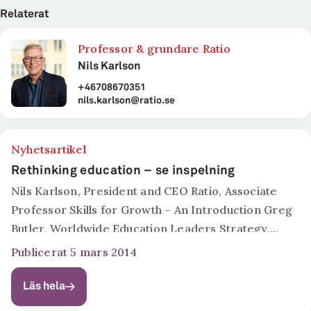
Relaterat
Professor & grundare Ratio
Nils Karlson
+46708670351
nils.karlson@ratio.se
Nyhetsartikel
Rethinking education – se inspelning
Nils Karlson, President and CEO Ratio, Associate
Professor Skills for Growth – An Introduction Greg
Butler, Worldwide Education Leaders Strategy,
Founder Collaborative Impact Teaching 21st
Publicerat 5 mars 2014
Century Skills and Knowledge Dr Rebecca
Ferguson, Lecturer, Institute of...
Läs hela