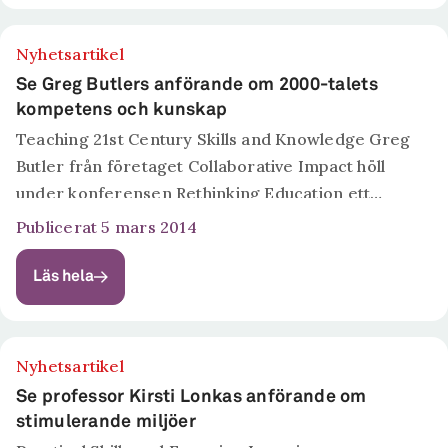
Nyhetsartikel
Se Greg Butlers anförande om 2000-talets
kompetens och kunskap
Teaching 21st Century Skills and Knowledge Greg
Butler från företaget Collaborative Impact höll
under konferensen Rethinking Education ett
anförande om 2000-talets efterfrågan på
Publicerat 5 mars 2014
kompetens och kunskap.
Läs hela
Nyhetsartikel
Se professor Kirsti Lonkas anförande om
stimulerande miljöer