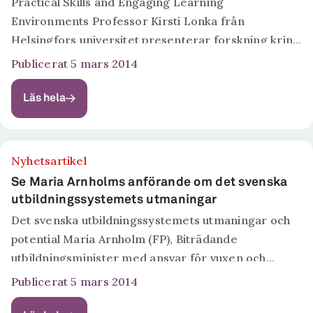
Practical Skills and Engaging Learning
Environments Professor Kirsti Lonka från
Helsingfors universitet presenterar forskning kring
praktisk kompetens och stimulerande skolmiljöer.
Publicerat 5 mars 2014
Se hela presentationen här.
Läs hela
Nyhetsartikel
Se Maria Arnholms anförande om det svenska
utbildningssystemets utmaningar
Det svenska utbildningssystemets utmaningar och
potential Maria Arnholm (FP), Biträdande
utbildningsminister med ansvar för vuxen och
yrkesutbildning, Utbildningsdepartementet, håller
Publicerat 5 mars 2014
under konferens Rethinking Education ett