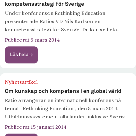
kompetensstrategi för Sverige
Under konferensen Rethinking Education
presenterade Ratios VD Nils Karlson en
kompetensstrategi för Sverige. Du kan se hela
presentationen här.
Publicerat 5 mars 2014
Läs hela
Nyhetsartikel
Om kunskap och kompetens i en global värld
Ratio arrangerar en internationell konferens på
temat ”Rethinking Education”, den 5 mars 2014.
Utbildningssystemen i alla länder, inklusive Sverige,
är satta under stark press. Kunskap och kompetens
Publicerat 15 januari 2014
har blivit allt viktigare för individers, regioners och...