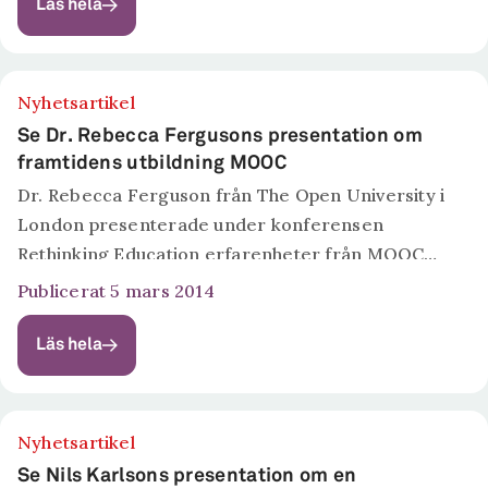
anförande om utbildningssystemet utmaningar och
Läs hela
potential. Se hela anförandet här.
Nyhetsartikel
Se Dr. Rebecca Fergusons presentation om
framtidens utbildning MOOC
Dr. Rebecca Ferguson från The Open University i
London presenterade under konferensen
Rethinking Education erfarenheter från MOOC
utbildning i Storbritannien. Se hela presentationen
Publicerat 5 mars 2014
här.
Läs hela
Nyhetsartikel
Se Nils Karlsons presentation om en