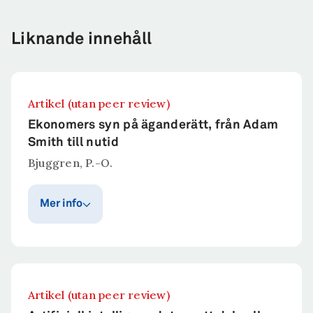
Liknande innehåll
Artikel (utan peer review)
Ekonomers syn på äganderätt, från Adam
Smith till nutid
Bjuggren, P.-O.
Mer info
Publiceringsår
Publicerat i
Ekonomisk Debatt.
2024
Sammanfattning
Artikel (utan peer review)
Synen på äganderätt som den uppfattas av