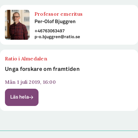
Professor emeritus
Per-Olof Bjuggren
+46763063497
p-o.bjuggren@ratio.se
Ratio i Almedalen
Unga forskare om framtiden
mån 1 juli 2019, 16:00
Läs hela