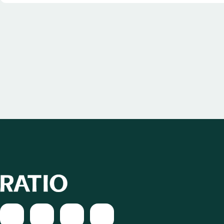
Publiceringsår
Publicerat i
Bjuggren, P.O. & Long, V.
2022
Sammanfattning
This paper decomposes the factors that govern the ac
of the key technological, institutional, and firm-level
sharing and coordination mechanisms. The question to
dominating industrial practices in data sharing—can 