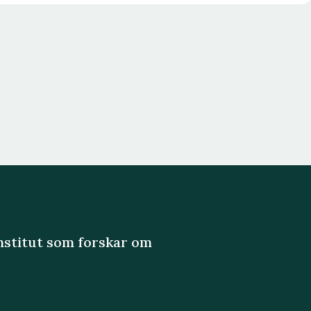
 the artificial intelligence era. Through a mapping
this study provides a synthesised view of AI data-
bilateral contracts and technical solution-
institut som forskar om