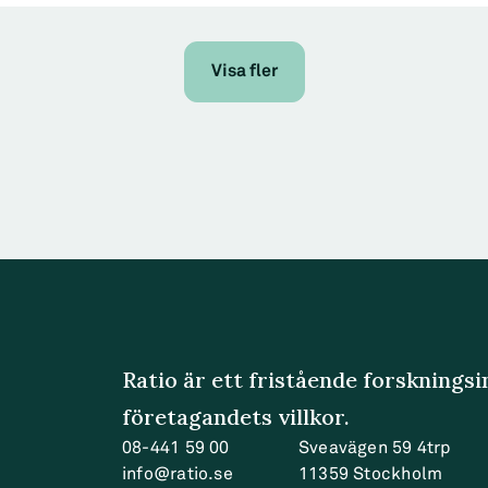
Visa fler
cess and sharing of machine-generated industrial data in
 factors that affect the choice of governance structures, 
 be asked here is whether the hitherto de facto control—
handle the long-run exchange needs or not.
Ratio är ett fristående forsknings
företagandets villkor.
08-441 59 00
Sveavägen 59 4trp
info@ratio.se
11359
Stockholm