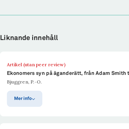
Liknande innehåll
Artikel (utan peer review)
Ekonomers syn på äganderätt, från Adam Smith ti
Bjuggren, P.-O.
Mer info
Publiceringsår
Publicerat i
Ekonomisk Debatt.
2024