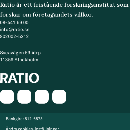
Ratio är ett fristående forskningsinstitut som
view of AI data-sharing and coordination
forskar om företagandets villkor.
mechanisms. The question to be asked here is
whether the hitherto de facto control—
08-441 59 00
bilateral contracts and technical solution-
info@ratio.se
802002-5212
dominating industrial practices in data
sharing—can handle the long-run exchange
Sveavägen 59 4trp
needs or not.
11359
Stockholm
Bankgiro:
512-6578
Ändra cookies-inställningar