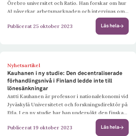
Örebro universitet och Ratio. Han forskar om hur
AI påverkar arbetsmarknaden och intervjuas om
sina resultat i dokumentärserien Det digitala
Publicerat 25 oktober 2023
Läs hela
undret. Se filmen nedan.
Nyhetsartikel
Kauhanen i ny studie: Den decentraliserade
förhandlingsnivå i Finland ledde inte till
lönesänkningar
Antti Kauhanen är professor i nationalekonomi vid
Jyväskylä Universitetet och forskningsdirektör på
Etla. I en ny studie har han undersökt den finska
lönebildningen som nyligen genomgått stora
Publicerat 19 oktober 2023
Läs hela
förändringar. Nu översätts hans resultat till