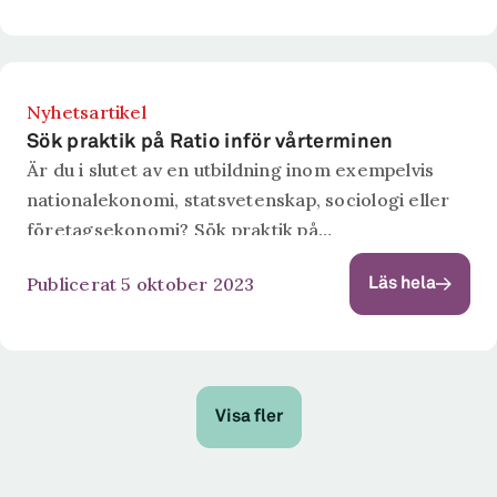
svenska i...
Nyhetsartikel
Sök praktik på Ratio inför vårterminen
Är du i slutet av en utbildning inom exempelvis
nationalekonomi, statsvetenskap, sociologi eller
företagsekonomi? Sök praktik på
forskningsinstitutet Ratio. Som praktikant på
Publicerat 5 oktober 2023
Läs hela
forskningsinstitutet Ratio deltar du i våra
forskningsprojekt och får möjlighet att tillämpa
dina...
Visa fler