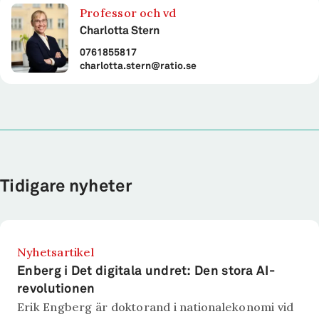
Professor och vd
Charlotta Stern
0761855817
charlotta.stern@ratio.se
Tidigare nyheter
Nyhetsartikel
Enberg i Det digitala undret: Den stora AI-
revolutionen
Erik Engberg är doktorand i nationalekonomi vid