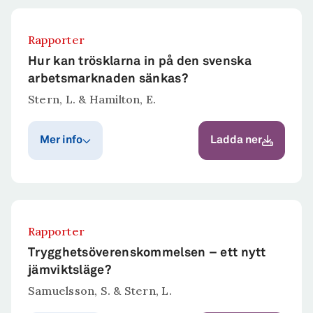
Rapporter
Hur kan trösklarna in på den svenska
arbetsmarknaden sänkas?
Stern, L. & Hamilton, E.
Mer info
Ladda ner
Publiceringsår
Publicerat i
Ratios
2026
arbetsmarknadsserie
Rapporter
Sammanfattning
Trygghetsöverenskommelsen – ett nytt
Den svenska arbetsmarknaden präglas i dag
jämviktsläge?
av en växande grupp så kallade outsiders –
Samuelsson, S. & Stern, L.
personer som under lång tid varit arbetslösa.