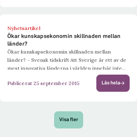
Nyhetsartikel
Ökar kunskapsekonomin skillnaden mellan
länder?
Ökar kunskapsekonomin skillnaden mellan
länder? – Svensk tidskrift Att Sverige är ett av de
mest innovativa länderna i världen innebär inte
att vi är ödesbestämda att dra ifrån om idén om
Publicerat 25 september 2015
Läs hela
divergens skulle visa sig...
Visa fler