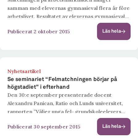
samman med elevernas gymnasieval flera år före
arbetslivet. Resultatet av elevernas gymnasieval
blir ofta att de kommer ut på en arbetsmarknad
Publicerat 2 oktober 2015
Läs hela
som kräver andra kunskaper än dem de sökt.
Ungdomsarbetslösheten fortsätter...
Nyhetsartikel
Se seminariet “Felmatchningen börjar på
högstadiet” i efterhand
Den 30:e september presenterade docent
Alexandru Panican, Ratio och Lunds universitet,
rapporten ”Väljer unga fel- grundskoleelevers
attityder till gymnasievalet?”. Panican har i en
Publicerat 30 september 2015
Läs hela
intervjustudie tittat på vad som avgör
gymnasievalet samt hur ungdomars attityder till...