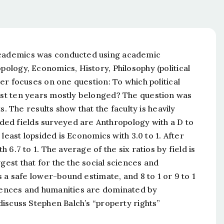
 academics was conducted using academic
pology, Economics, History, Philosophy (political
per focuses on one question: To which political
past ten years mostly belonged? The question was
The results show that the faculty is heavily
ed fields surveyed are Anthropology with a D to
e least lopsided is Economics with 3.0 to 1. After
h 6.7 to 1. The average of the six ratios by field is
gest that for the the social sciences and
is a safe lower-bound estimate, and 8 to 1 or 9 to 1
ciences and humanities are dominated by
 discuss Stephen Balch’s “property rights”