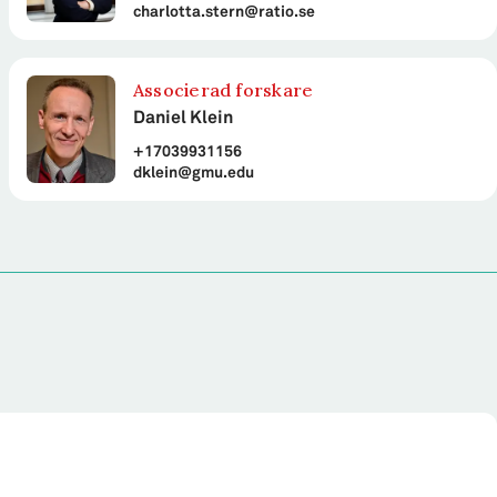
charlotta.stern@ratio.se
Associerad forskare
Daniel Klein
+17039931156
dklein@gmu.edu