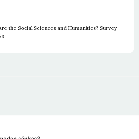
s
se Are the Social Sciences and Humanities? Survey
53.
knaden sänkas?