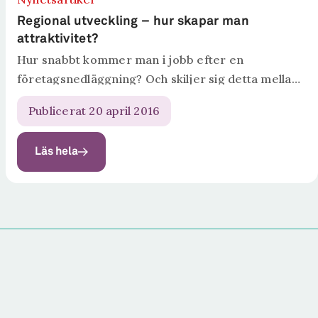
Regional utveckling – hur skapar man
attraktivitet?
Hur snabbt kommer man i jobb efter en
företagsnedläggning? Och skiljer sig detta mellan
orter? Varför flyttar människor inom landet? Är
Publicerat 20 april 2016
det långsiktiga karriärmöjligheter som avgör?
Svaren ges på Ratio den 3:e maj. Då presenterar...
Läs hela