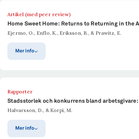
Artikel (med peer review)
Home Sweet Home: Returns to Returning in the A
Ejermo, O., Enflo, K., Eriksson, B., & Prawitz, E.
Mer info
Publiceringsår
Publicerat i
American Economic Journal: 
2025
Sammanfattning
Rapporter
Trots att cirkulär migration historiskt och i dag har
Stadsstorlek och konkurrens bland arbetsgivare
landsbygdsbaserade svenska migranter som återvände
Halvarsson, D., & Korpi, M.
förmögenhet, inkomster samt demografiska och socia
arbetsinkomster och yrkesmässig uppgradering. Manli
Mer info
sparande utomlands, medan kvinnliga återvändare fr