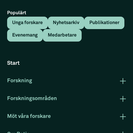
Populärt
Unga forskare
Nyhetsarkiv
Publikationer
Evenemang
Medarbetare
Tillbaka
Medarbetare
Filosofie doktor och vice vd
Start
Jonas Grafström
Forskning
Publikationer
Forskning i korthet
Forskningsområden
Rapportserie arbetsmarknad
Arbetsmarknad
Klimat och miljö
Möt våra forskare
Konkurrenskraft
Evenemang
Projekt
RatioTV